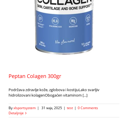
Peptan Colagen 300gr
Podržava zdravlje kože, zglobova i kostijuLako svarljiv
hidrolizovani kolagenObogaćen vitaminom [...]
By
xlsportsystem
|
31 маја, 2025
|
test
|
0 Comments
Detaljnije