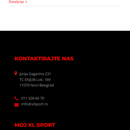
Detaljnije
KONTAKTIRAJTE NAS
Jurija Gagarina 231
TC ENJUB Lok. 169
11070 Novi Beograd
011 328 66 70
info@xlsport.rs
MOJ XL SPORT