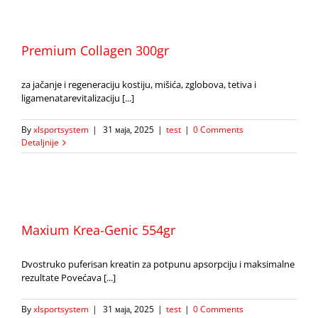
Premium Collagen 300gr
za jačanje i regeneraciju kostiju, mišića, zglobova, tetiva i
ligamenatarevitalizaciju [...]
By
xlsportsystem
|
31 маја, 2025
|
test
|
0 Comments
Detaljnije
Maxium Krea-Genic 554gr
Dvostruko puferisan kreatin za potpunu apsorpciju i maksimalne
rezultate Povećava [...]
By
xlsportsystem
|
31 маја, 2025
|
test
|
0 Comments