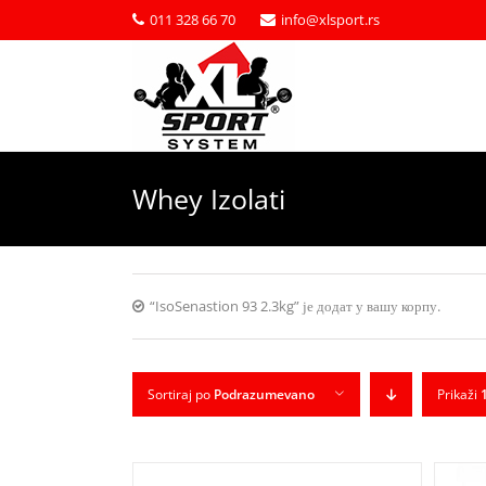
011 328 66 70
info@xlsport.rs
Whey Izolati
“IsoSenastion 93 2.3kg” је додат у вашу корпу.
Sortiraj po
Podrazumevano
Prikaži