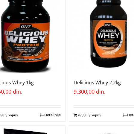
cious Whey 1kg
Delicious Whey 2.2kg
50,00
din.
9.300,00
din.
ај у корпу
Detaljnije
Додај у корпу
Deta