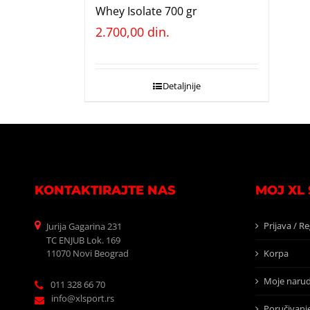
Whey Isolate 700 gr
2.700,00
din.
Detaljnije
KONTAKTIRAJTE NAS
MOJ XL
Prijava / Re
Jurija Gagarina 231
TC ENJUB Lok. 169
11070 Novi Beograd
Korpa
Moje narud
011 328 66 70
info@xlsport.rs
Poručivanj