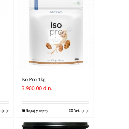
Iso Pro 1kg
3.900,00
din.
ljnije
Додај у корпу
Detaljnije