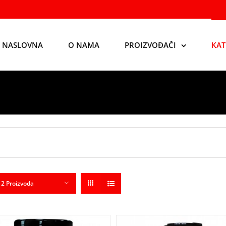
NASLOVNA
O NAMA
PROIZVOĐAČI
KAT
12 Proizvoda