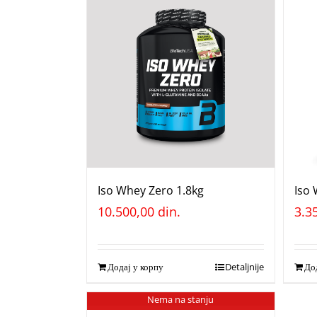
Iso Whey Zero 1.8kg
Iso
10.500,00
din.
3.3
Додај у корпу
Detaljnije
Дод
Nema na stanju