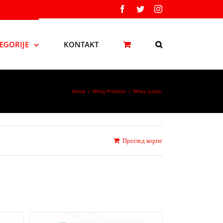
Facebook
Twitter
Instagram
EGORIJE
KONTAKT
Home
/
Whey Proteini
/
Whey Izolati
Преглед корпе