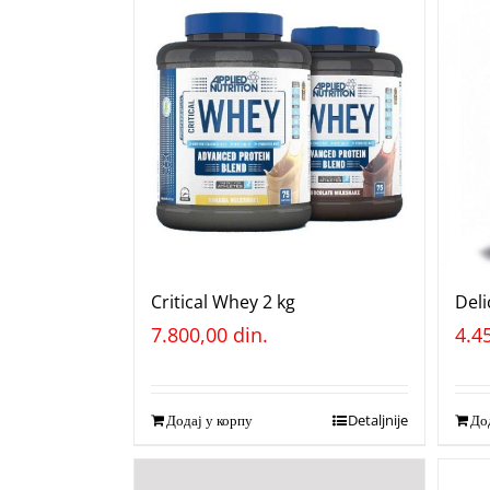
Critical Whey 2 kg
Deli
7.800,00
din.
4.4
Додај у корпу
Detaljnije
Дод