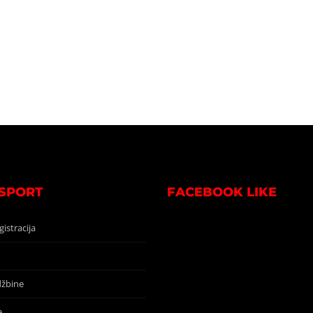
 SPORT
FACEBOOK LIKE
gistracija
žbine
e