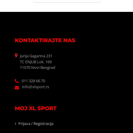
KONTAKTIRAJTE NAS
Jurija Gagarina 231
TC ENJUB Lok. 169
11070 Novi Beograd
011 328 66 70
info@xlsport.rs
MOJ XL SPORT
Prijava / Registracija