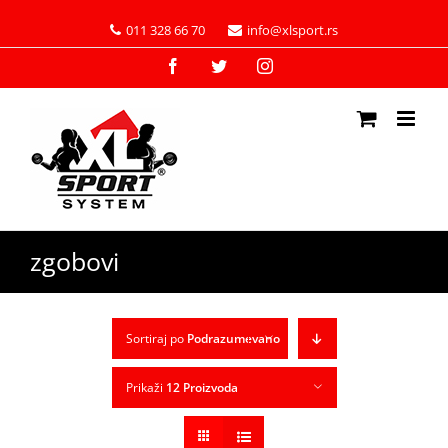
011 328 66 70
info@xlsport.rs
Facebook
Twitter
Instagram
zgobovi
Sortiraj po
Podrazumevano
Prikaži
12 Proizvoda