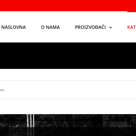
NASLOVNA
O NAMA
PROIZVOĐAČI
KAT
ма.