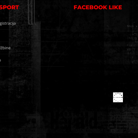
 SPORT
FACEBOOK LIKE
gistracija
žbine
e