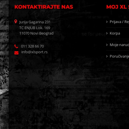
KONTAKTIRAJTE NAS
MOJ XL
Prijava / Re
Jurija Gagarina 231
TC ENJUB Lok. 169
11070 Novi Beograd
Korpa
Moje narud
011 328 66 70
info@xlsport.rs
Poručivanj