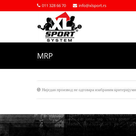
011 328 66 70
info@xlsport.rs
MRP
Ниједан производ не одговара изабраним критеријуми