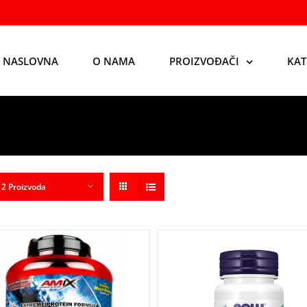
NASLOVNA
O NAMA
PROIZVOĐAČI
KAT
12 Proizvoda