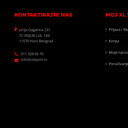
KONTAKTIRAJTE NAS
MOJ XL
Prijava / Re
Jurija Gagarina 231
TC ENJUB Lok. 169
11070 Novi Beograd
Korpa
Moje narud
011 328 66 70
info@xlsport.rs
Poručivanj