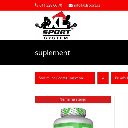
011 328 66 70
info@xlsport.rs
suplement
Sortiraj po
Podrazumevano
Prikaži
Nema na stanju