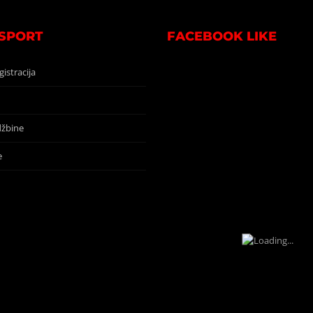
 SPORT
FACEBOOK LIKE
gistracija
žbine
e