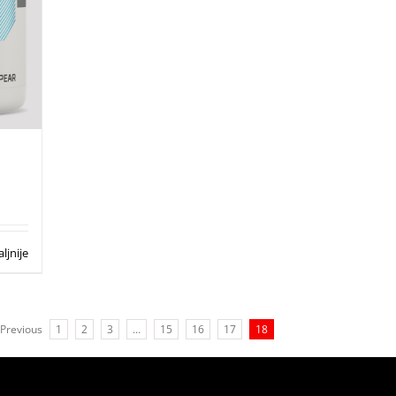
ljnije
Previous
1
2
3
…
15
16
17
18