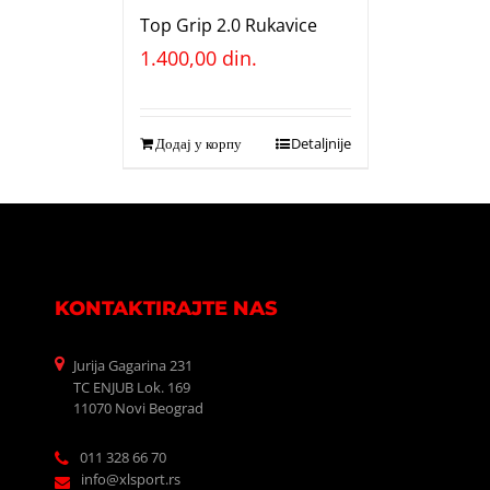
Top Grip 2.0 Rukavice
1.400,00
din.
Додај у корпу
Detaljnije
KONTAKTIRAJTE NAS
Jurija Gagarina 231
TC ENJUB Lok. 169
11070 Novi Beograd
011 328 66 70
info@xlsport.rs