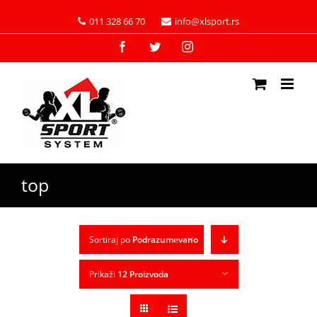
011 328 66 70
info@xlsport.rs
Facebook
Twitter
Instagram
top
Sortiraj po
Podrazumevano
Prikaži
12 Proizvoda