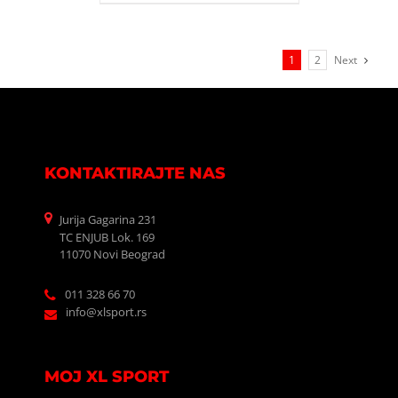
1
2
Next
KONTAKTIRAJTE NAS
Jurija Gagarina 231
TC ENJUB Lok. 169
11070 Novi Beograd
011 328 66 70
info@xlsport.rs
MOJ XL SPORT