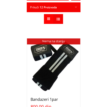
Prikaži
12 Proizvoda
Nema na stanju
Bandazeri 1par
800,00
din.