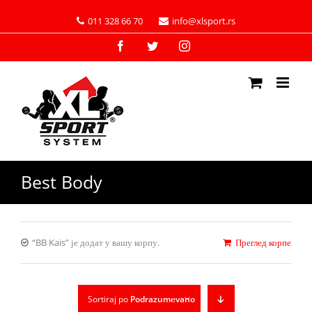
011 328 66 70
info@xlsport.rs
Facebook
Twitter
Instagram
Best Body
“BB Kais” је додат у вашу корпу.
Преглед корпе
Sortiraj po
Podrazumevano