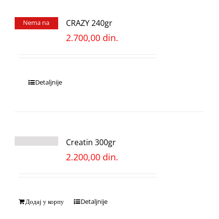
CRAZY 240gr
Nema na
stanju
2.700,00
din.
Detaljnije
Creatin 300gr
2.200,00
din.
Додај у корпу
Detaljnije