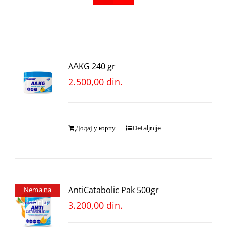
AAKG 240 gr
2.500,00
din.
Додај у корпу
Detaljnije
AntiCatabolic Pak 500gr
Nema na
stanju
3.200,00
din.