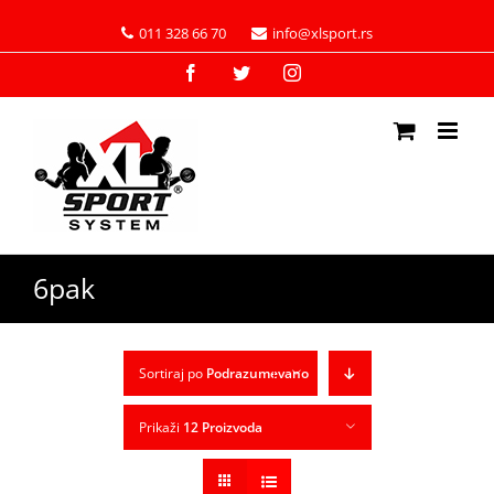
011 328 66 70
info@xlsport.rs
Facebook
Twitter
Instagram
6pak
Sortiraj po
Podrazumevano
Prikaži
12 Proizvoda