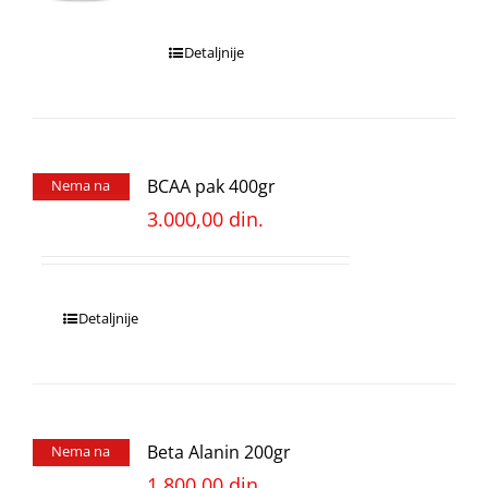
Detaljnije
BCAA pak 400gr
Nema na
stanju
3.000,00
din.
Detaljnije
Beta Alanin 200gr
Nema na
stanju
1.800,00
din.