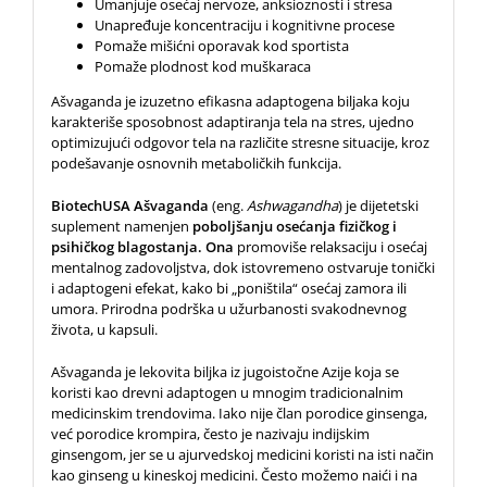
Umanjuje osećaj nervoze, anksioznosti i stresa
Unapređuje koncentraciju i kognitivne procese
Pomaže mišićni oporavak kod sportista
Pomaže plodnost kod muškaraca
Ašvaganda je izuzetno efikasna adaptogena biljaka koju
karakteriše sposobnost adaptiranja tela na stres, ujedno
optimizujući odgovor tela na različite stresne situacije, kroz
podešavanje osnovnih metaboličkih funkcija.
BiotechUSA Ašvaganda
(eng.
Ashwagandha
) je dijetetski
suplement namenjen
poboljšanju osećanja fizičkog i
psihičkog blagostanja. Ona
promoviše relaksaciju i osećaj
mentalnog zadovoljstva, dok istovremeno ostvaruje tonički
i adaptogeni efekat, kako bi „poništila“ osećaj zamora ili
umora. Prirodna podrška u užurbanosti svakodnevnog
života, u kapsuli.
Ašvaganda je lekovita biljka iz jugoistočne Azije koja se
koristi kao drevni adaptogen u mnogim tradicionalnim
medicinskim trendovima. Iako nije član porodice ginsenga,
već porodice krompira, često je nazivaju indijskim
ginsengom, jer se u ajurvedskoj medicini koristi na isti način
kao ginseng u kineskoj medicini. Često možemo naići i na