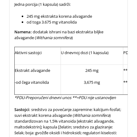
Jedna porcija (1 kapsula) sadrži:
245 mg ekstrakta korena ašvagande
od toga 3.675 mg vitanolida
Namena:
dodatak ishrani na bazi ekstrakta biljke
ašvagande (
Withania somnifera
)
Aktivni sastojci
U dnevnoj dozi (1 kapsula)
PDU%*
Ekstrakt ašvagande
245 mg
**
-od čega vitanolida
3,675 mg
**
*
PDU-Preporučeni dnevni unos
**=PDU nije ustanovljen
Sastojci:
sredstvo za povećanje zapremine: kalcijum-fosfat;
suvi ekstrakt korena ašvagande (
Withania somnifera
)
standardizovan na 1,5% vitanoida [ekstrakt ašvagande,
maltodekstrin]; kapsula [želatin; sredstvo za glaziranje:
šelak; boja: gvožđe oksidi i hidroksidi; regulatori kiselosti: