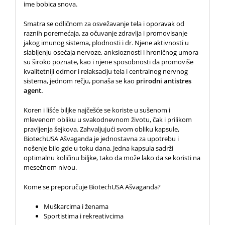
ime bobica snova.
Smatra se odličnom za osvežavanje tela i oporavak od
raznih poremećaja, za očuvanje zdravlja i promovisanje
jakog imunog sistema, plodnosti i dr. Njene aktivnosti u
slabljenju osećaja nervoze, anksioznosti i hroničnog umora
su široko poznate, kao i njene sposobnosti da promoviše
kvalitetniji odmor i relaksaciju tela i centralnog nervnog
sistema, jednom rečju, ponaša se kao
prirodni antistres
agent.
Koren i lišće biljke najčešće se koriste u sušenom i
mlevenom obliku u svakodnevnom životu, čak i prilikom
pravljenja šejkova. Zahvaljujući svom obliku kapsule,
BiotechUSA Ašvaganda je jednostavna za upotrebu i
nošenje bilo gde u toku dana. Jedna kapsula sadrži
optimalnu količinu biljke, tako da može lako da se koristi na
mesečnom nivou.
Kome se preporučuje BiotechUSA Ašvaganda?
Muškarcima i ženama
Sportistima i rekreativcima