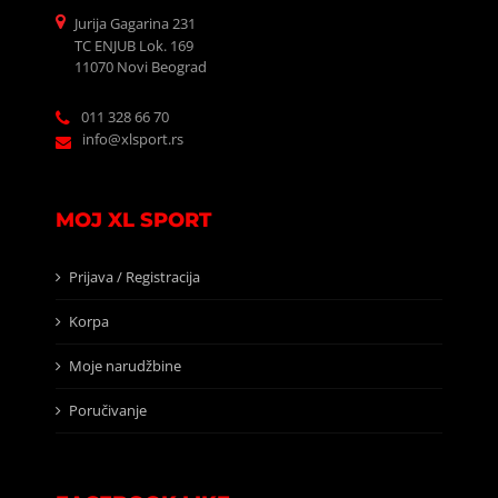
Jurija Gagarina 231
TC ENJUB Lok. 169
11070 Novi Beograd
011 328 66 70
info@xlsport.rs
MOJ XL SPORT
Prijava / Registracija
Korpa
Moje narudžbine
Poručivanje