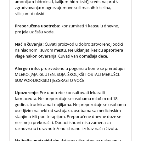
amonijum-hidroksid, kalijum-hidroksid]; sredstva protiv
zgrudvavanja: magnezujumove soli masnih kiselina,
silicijum-dioksid.
Preporučena upotreba:
konzumirati 1 kapsulu dnevno,
pre jela uz čašu vode.
Način čuvanja:
Čuvati proizvod u dobro zatvorenoj bočici
na hladnom i suvom mestu. Ne uklanjati kesicu apsorbera
vlage nakon otvaranja. Čuvati van domašaja dece.
Alergen info:
proizvedeno u pogonu u kome se prerađuju i
MLEKO, JAJA, GLUTEN, SOJA, ŠKOLJKŠI I OSTALI MEKUŠCI,
SUMPOR-DIOKSID I JEZGRASTO VOĆE.
Upozorenje:
Pre upotrebe konsultovati lekara ili
farmaceuta. Ne preporučuje se osobama mlađim od 18
godina, trudnicama i dojiljama. Ne preporučuje se osobama
osetljivim na neki od sastojaka, osobama sa medicinskim
stanjima i/ili pod terapijom. Preporučene dnevne doze se
ne smeju prekoračiti. Dodaci ishrani nisu zamena za
raznovrsnu i uravnoteženu ishranu i zdrav način života.
Najbolje upotrebiti do:
datuma utisnutog na pakovanju