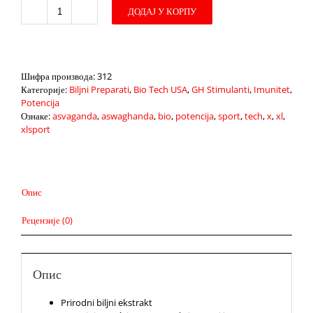
ДОДАЈ У КОРПУ
Ashwaghanda
60
kaps
количина
Шифра производа:
312
Категорије:
Biljni Preparati
,
Bio Tech USA
,
GH Stimulanti
,
Imunitet
,
Potencija
Ознаке:
asvaganda
,
aswaghanda
,
bio
,
potencija
,
sport
,
tech
,
x
,
xl
,
xlsport
Опис
Рецензије (0)
Опис
Prirodni biljni ekstrakt