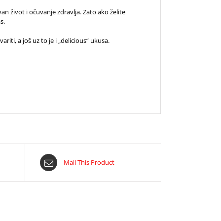
an život i očuvanje zdravlja. Zato ako želite
s.
ti, a još uz to je i „delicious“ ukusa.
Mail This Product