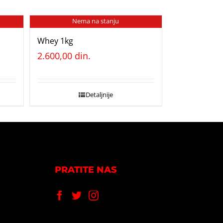
Nema na stanju
Whey 1kg
2.600,00
din.
Detaljnije
PRATITE NAS