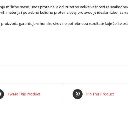
ćanju mišićne mase, unos proteina je od izuzetno velike važnosti za svakodnev
ivih materija i potrebnu količinu proteina ovaj proizvod je idealan izbor za va
proizvoda garantuje vrhunske sirovine potrebne za rezultate koje želite ostvari
Tweet This Product
Pin This Product