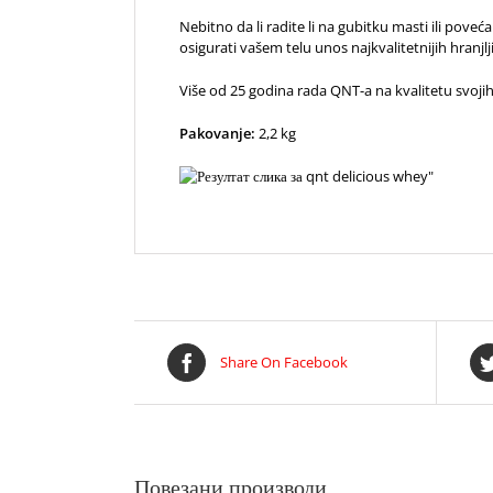
Nebitno da li radite li na gubitku masti ili pove
osigurati vašem telu unos najkvalitetnijih hranjlj
Više od 25 godina rada QNT-a na kvalitetu svojih 
Pakovanje:
2,2 kg
Share On Facebook
Повезани производи