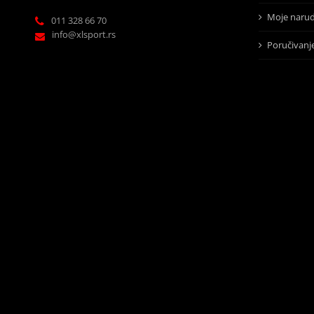
Moje narud
011 328 66 70
info@xlsport.rs
Poručivanj