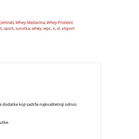
entrati
,
Whey Mešavina
,
Whey Proteini
t
,
sport
,
surutka
,
whey
,
wpc
,
x
,
xl
,
xlsport
 dodatke koji sadrže najkvalitetniji odnos
rutke.