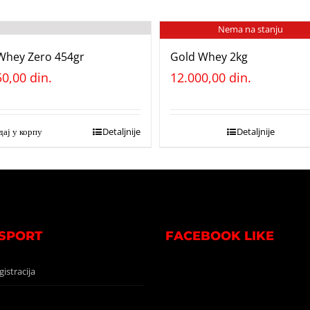
Nema na stanju
 Whey Zero 454gr
Gold Whey 2kg
50,00
din.
12.000,00
din.
ај у корпу
Detaljnije
Detaljnije
 SPORT
FACEBOOK LIKE
gistracija