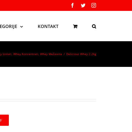
Facebook
Twitter
Instagram
EGORIJE
KONTAKT
 Izolati
,
Whey Koncentrati
,
Whey Mešavina
/
Delicious Whey 2.2kg
У