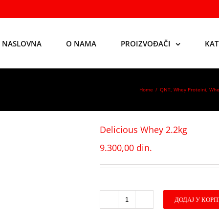
NASLOVNA
O NAMA
PROIZVOĐAČI
KAT
Home
/
QNT
,
Whey Proteini
,
Whey
Delicious Whey 2.2kg
9.300,00
din.
ДОДАЈ У КОРП
Delicious
Whey