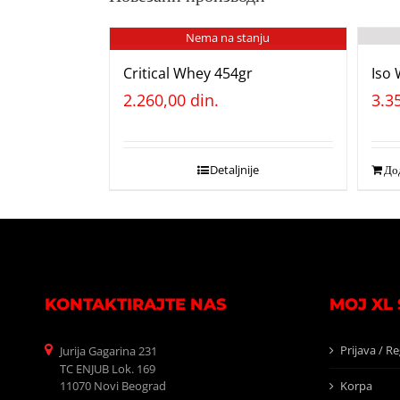
Nema na stanju
Critical Whey 454gr
Iso
2.260,00
din.
3.3
Detaljnije
Дод
KONTAKTIRAJTE NAS
MOJ XL
Prijava / Re
Jurija Gagarina 231
TC ENJUB Lok. 169
11070 Novi Beograd
Korpa