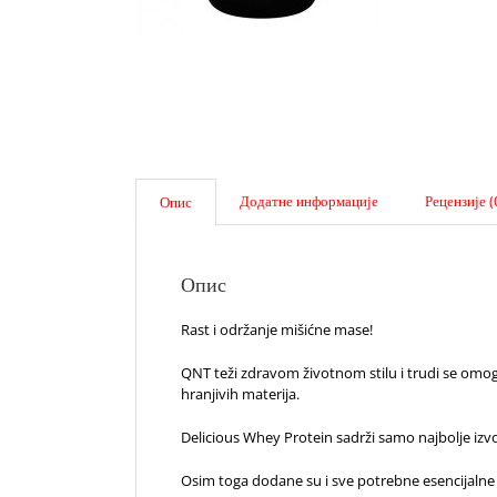
Додатне информације
Рецензије (
Опис
Опис
Rast i održanje mišićne mase!
QNT teži zdravom životnom stilu i trudi se omogu
hranjivih materija.
Delicious Whey Protein sadrži samo najbolje izvor
Osim toga dodane su i sve potrebne esencijalne 