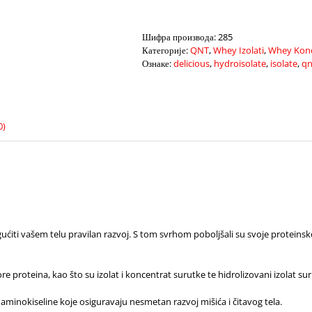
2.2kg
количина
Шифра производа:
285
Категорије:
QNT
,
Whey Izolati
,
Whey Konc
Ознаке:
delicious
,
hydroisolate
,
isolate
,
qn
0)
ćiti vašem telu pravilan razvoj. S tom svrhom poboljšali su svoje proteinske
e proteina, kao što su izolat i koncentrat surutke te hidrolizovani izolat su
aminokiseline koje osiguravaju nesmetan razvoj mišića i čitavog tela.