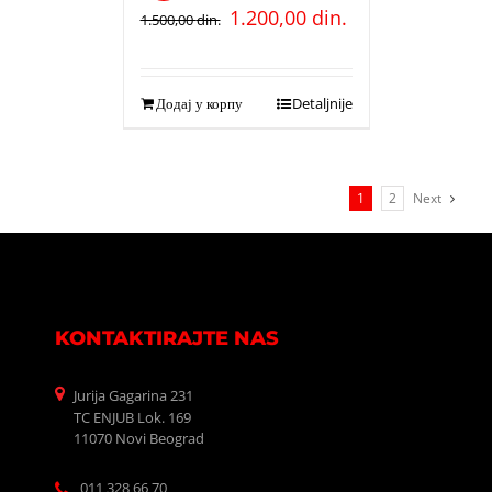
1.200,00
din.
1.500,00
din.
Додај у корпу
Detaljnije
1
2
Next
KONTAKTIRAJTE NAS
Jurija Gagarina 231
TC ENJUB Lok. 169
11070 Novi Beograd
011 328 66 70