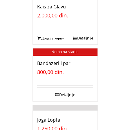
Kais za Glavu
2.000,00
din.
Додај у корпу
Detaljnije
Nema na stanju
Bandazeri 1par
800,00
din.
Detaljnije
Joga Lopta
1.250,00
din.