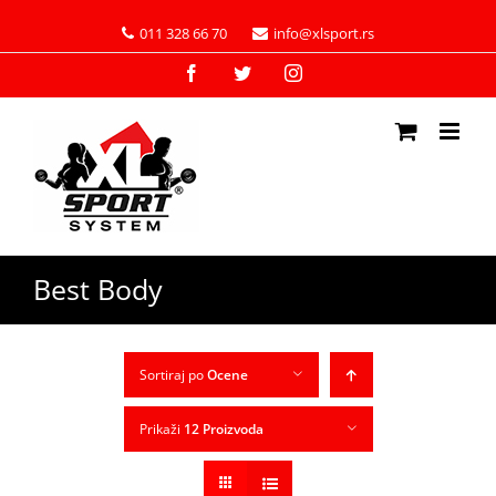
011 328 66 70
info@xlsport.rs
Facebook
Twitter
Instagram
Best Body
Sortiraj po
Ocene
Prikaži
12 Proizvoda