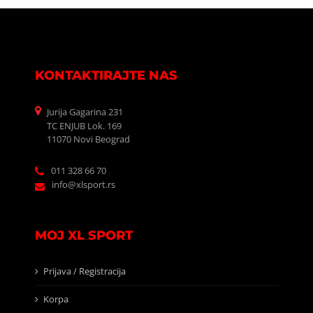
KONTAKTIRAJTE NAS
Jurija Gagarina 231
TC ENJUB Lok. 169
11070 Novi Beograd
011 328 66 70
info@xlsport.rs
MOJ XL SPORT
Prijava / Registracija
Korpa