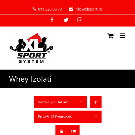
011 328 66 70
info@xlsport.rs
Facebook
Twitter
Instagram
Whey Izolati
Sortiraj po
Datum
Prikaži
12 Proizvoda